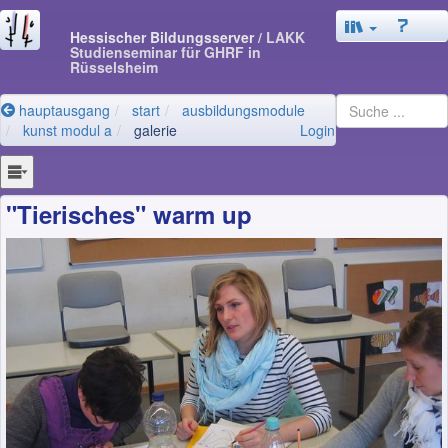
Hessischer Bildungsserver
/ LAKK
Studienseminar für GHRF in
Rüsselsheim
hauptausgang
start
ausbildungsmodule
kunst modul a
galerie
Login
"Tierisches" warm up