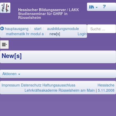
Hessischer Bildungsserver
/ LAKK
Studienseminar für GHRF in
Rüsselsheim
hauptausgang
start
ausbildungsmodule
mathematik hr modul a
new[s]
Login
New[s]
Aktionen
Impressum
Datenschutz
Haftungsausschluss
Hessische
Lehrkräfteakademie Rüsselsheim am Main
|
5.11.2008